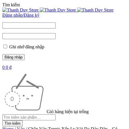
Tìm kiếm
Đăng nhập/Đăng ký
Ghi nhớ đăng nhập
0
0
₫
Giỏ hàng hiện tại trống
Home
/
Váy
/
Chân Váy Tennis Xếp Ly Vải Dạ Dày Dặn – Có