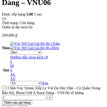
Dáng – VNU06
Được xếp hạng
5.00
5 sao
(1)
Tình trạng:
Còn hàng
Order in the next
for
209,000
₫
Xám
Màu
Đen
Hướng dẫn chọn kích cỡ
L
M
Size
S
XL
XS
Xóa
Chân Váy Tennis Xếp Ly Vải Dạ Dày Dặn - Có Quần Trong
Bảo Hộ, Phom Chữ A Hack Dáng - VNU06 số lượng
Thêm vào giỏ hàng