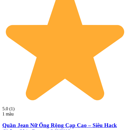
5.0 (1)
1 màu
Quần Jean Nữ Ống Rộng Cạp Cao – Siêu Hack