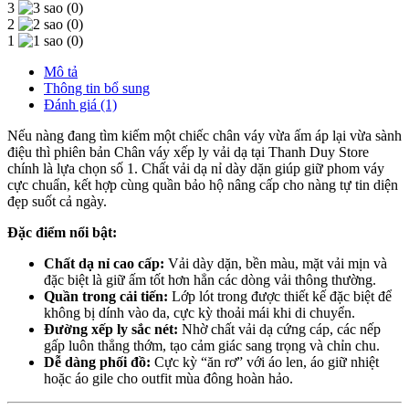
3
(0)
2
(0)
1
(0)
Mô tả
Thông tin bổ sung
Đánh giá (1)
Nếu nàng đang tìm kiếm một chiếc chân váy vừa ấm áp lại vừa sành
điệu thì phiên bản Chân váy xếp ly vải dạ tại Thanh Duy Store
chính là lựa chọn số 1. Chất vải dạ nỉ dày dặn giúp giữ phom váy
cực chuẩn, kết hợp cùng quần bảo hộ nâng cấp cho nàng tự tin diện
đẹp suốt cả ngày.
Đặc điểm nổi bật:
Chất dạ nỉ cao cấp:
Vải dày dặn, bền màu, mặt vải mịn và
đặc biệt là giữ ấm tốt hơn hẳn các dòng vải thông thường.
Quần trong cải tiến:
Lớp lót trong được thiết kế đặc biệt để
không bị dính vào da, cực kỳ thoải mái khi di chuyển.
Đường xếp ly sắc nét:
Nhờ chất vải dạ cứng cáp, các nếp
gấp luôn thẳng thớm, tạo cảm giác sang trọng và chỉn chu.
Dễ dàng phối đồ:
Cực kỳ “ăn rơ” với áo len, áo giữ nhiệt
hoặc áo gile cho outfit mùa đông hoàn hảo.