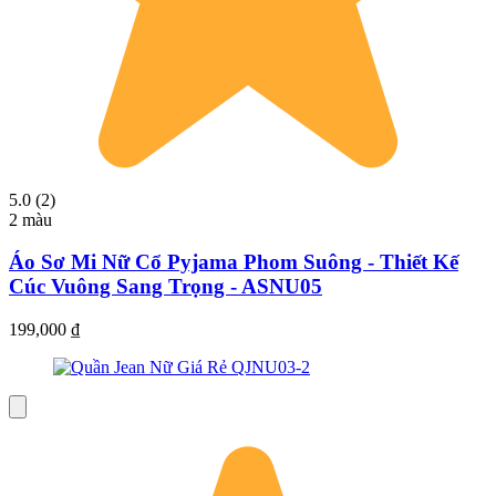
5.0 (2)
2 màu
Áo Sơ Mi Nữ Cổ Pyjama Phom Suông - Thiết Kế
Cúc Vuông Sang Trọng - ASNU05
199,000
₫