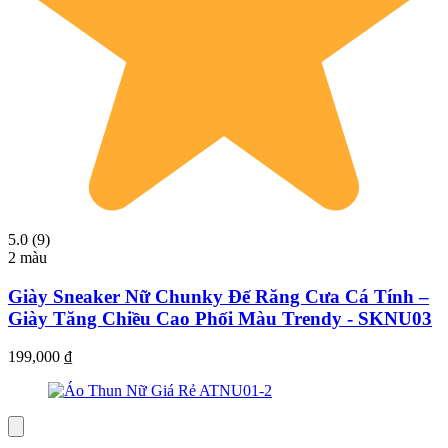
5.0 (9)
2 màu
Giày Sneaker Nữ Chunky Đế Răng Cưa Cá Tính –
Giày Tăng Chiều Cao Phối Màu Trendy - SKNU03
199,000
₫