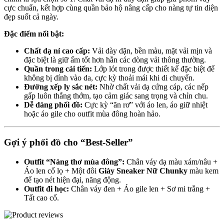
cực chuẩn, kết hợp cùng quần bảo hộ nâng cấp cho nàng tự tin diện
đẹp suốt cả ngày.
Đặc điểm nổi bật:
Chất dạ nỉ cao cấp:
Vải dày dặn, bền màu, mặt vải mịn và
đặc biệt là giữ ấm tốt hơn hẳn các dòng vải thông thường.
Quần trong cải tiến:
Lớp lót trong được thiết kế đặc biệt để
không bị dính vào da, cực kỳ thoải mái khi di chuyển.
Đường xếp ly sắc nét:
Nhờ chất vải dạ cứng cáp, các nếp
gấp luôn thẳng thớm, tạo cảm giác sang trọng và chỉn chu.
Dễ dàng phối đồ:
Cực kỳ “ăn rơ” với áo len, áo giữ nhiệt
hoặc áo gile cho outfit mùa đông hoàn hảo.
Gợi ý phối đồ cho “Best-Seller”
Outfit “Nàng thơ mùa đông”:
Chân váy dạ màu xám/nâu +
Áo len cổ lọ + Một đôi
Giày Sneaker Nữ Chunky
màu kem
để tạo nét hiện đại, năng động.
Outfit đi học:
Chân váy đen + Áo gile len + Sơ mi trắng +
Tất cao cổ.