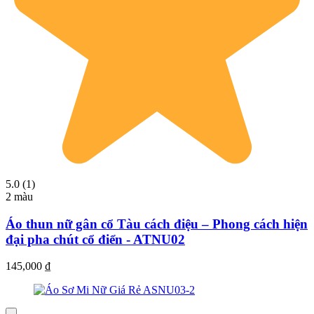
5.0 (1)
2 màu
Áo thun nữ gân cổ Tàu cách điệu – Phong cách hiện
đại pha chút cổ điển - ATNU02
145,000
₫