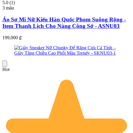
5.0 (1)
3 màu
Áo Sơ Mi Nữ Kiểu Hàn Quốc Phom Suông Rộng -
Item Thanh Lịch Cho Nàng Công Sở - ASNU03
199,000
₫
Hot