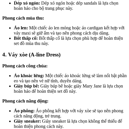
Dép xỏ ngón:
Dép xỏ ngón hoặc dép sandals là lựa chọn
hoàn hảo cho bộ trang phục này.
Phong cách mùa thu:
Áo len:
Một chiếc áo len mỏng hoặc áo cardigan kết hợp với
váy maxi sẽ giữ ấm và tạo nên phong cách dịu dàng.
Bốt thấp cổ:
Bốt thấp cổ là lựa chọn phù hợp để hoàn thiện
set đồ mùa thu này.
4. Váy xòe (A-line Dress)
Phong cách công chúa:
Áo khoác lửng:
Một chiếc áo khoác lửng sẽ làm nổi bật phần
eo và tạo nên vẻ nữ tính, duyên dáng.
Giày búp bê:
Giày búp bê hoặc giày Mary Jane là lựa chọn
hoàn hảo để hoàn thiện set đồ này.
Phong cách năng động:
Áo phông:
Áo phông kết hợp với váy xòe sẽ tạo nên phong
cách năng động, trẻ trung.
Giày sneaker:
Giày sneaker là lựa chọn không thể thiếu để
hoàn thiện phong cách này.