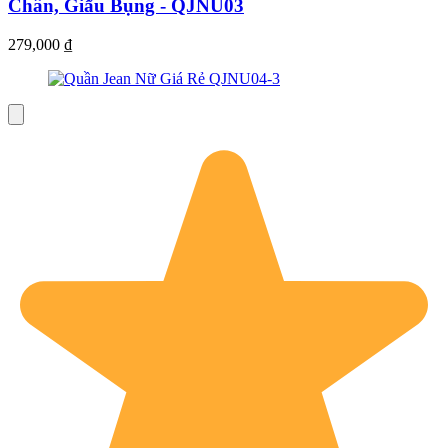
Chân, Giấu Bụng - QJNU03
279,000
₫