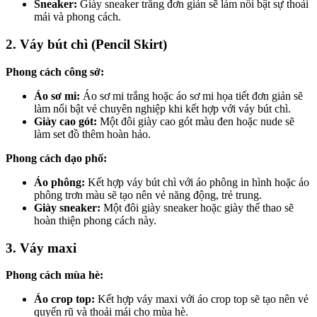
Sneaker:
Giày sneaker trắng đơn giản sẽ làm nổi bật sự thoải
mái và phong cách.
2. Váy bút chì (Pencil Skirt)
Phong cách công sở:
Áo sơ mi:
Áo sơ mi trắng hoặc áo sơ mi họa tiết đơn giản sẽ
làm nổi bật vẻ chuyên nghiệp khi kết hợp với váy bút chì.
Giày cao gót:
Một đôi giày cao gót màu đen hoặc nude sẽ
làm set đồ thêm hoàn hảo.
Phong cách dạo phố:
Áo phông:
Kết hợp váy bút chì với áo phông in hình hoặc áo
phông trơn màu sẽ tạo nên vẻ năng động, trẻ trung.
Giày sneaker:
Một đôi giày sneaker hoặc giày thể thao sẽ
hoàn thiện phong cách này.
3. Váy maxi
Phong cách mùa hè:
Áo crop top:
Kết hợp váy maxi với áo crop top sẽ tạo nên vẻ
quyến rũ và thoải mái cho mùa hè.