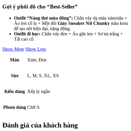
Gợi ý phối đồ cho “Best-Seller”
Outfit “Nàng thơ mùa đông”:
Chân váy dạ màu xám/nâu +
Áo len cổ lọ + Một đôi
Giày Sneaker Nữ Chunky
màu kem
để tạo nét hiện đại, năng động.
Outfit đi học:
Chân váy đen + Áo gile len + Sơ mi trắng +
Tất cao cổ.
Show More
Show Less
Màu
Xám, Đen
Size
L, M, S, XL, XS
Kiểu dáng
Xếp ly ngắn
Phom dáng
Chữ A
Đánh giá của khách hàng