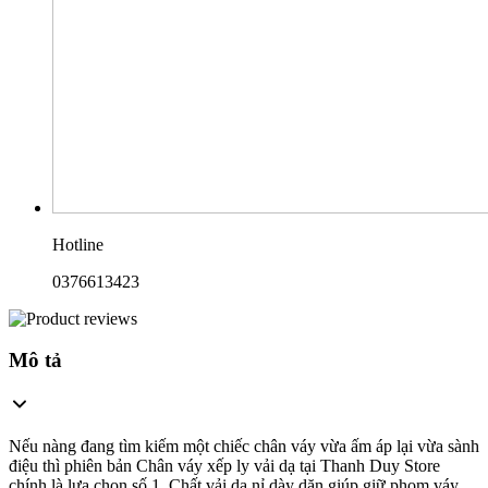
Hotline
0376613423
Mô tả
Nếu nàng đang tìm kiếm một chiếc chân váy vừa ấm áp lại vừa sành
điệu thì phiên bản Chân váy xếp ly vải dạ tại Thanh Duy Store
chính là lựa chọn số 1. Chất vải dạ nỉ dày dặn giúp giữ phom váy