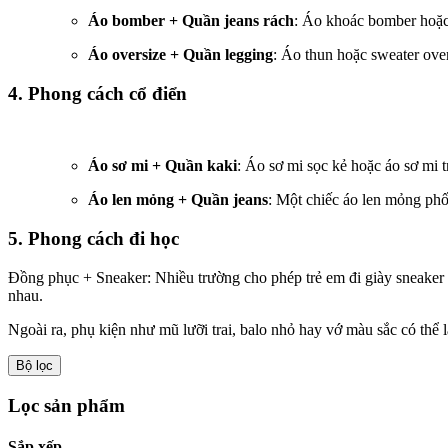
Áo bomber + Quần jeans rách
: Áo khoác bomber hoặc 
Áo oversize + Quần legging
: Áo thun hoặc sweater over
4.
Phong cách cổ điển
Áo sơ mi + Quần kaki
: Áo sơ mi sọc kẻ hoặc áo sơ mi 
Áo len mỏng + Quần jeans
: Một chiếc áo len mỏng phố
5.
Phong cách đi học
Đồng phục + Sneaker: Nhiều trường cho phép trẻ em đi giày sneaker 
nhau.
Ngoài ra, phụ kiện như mũ lưỡi trai, balo nhỏ hay vớ màu sắc có thể 
Bộ lọc
Lọc sản phẩm
Sắp xếp