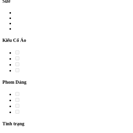
Size
Kiểu Cổ Áo
Phom Dáng
Tình trạng