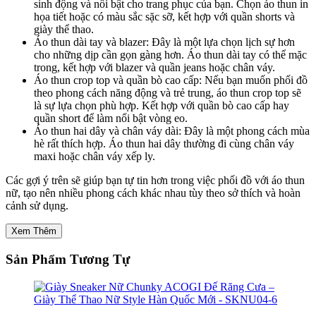
sinh động và nổi bật cho trang phục của bạn. Chọn áo thun in
họa tiết hoặc có màu sắc sặc sỡ, kết hợp với quần shorts và
giày thể thao.
Áo thun dài tay và blazer: Đây là một lựa chọn lịch sự hơn
cho những dịp cần gọn gàng hơn. Áo thun dài tay có thể mặc
trong, kết hợp với blazer và quần jeans hoặc chân váy.
Áo thun crop top và quần bò cao cấp: Nếu bạn muốn phối đồ
theo phong cách năng động và trẻ trung, áo thun crop top sẽ
là sự lựa chọn phù hợp. Kết hợp với quần bò cao cấp hay
quần short để làm nổi bật vòng eo.
Áo thun hai dây và chân váy dài: Đây là một phong cách mùa
hè rất thích hợp. Áo thun hai dây thường đi cùng chân váy
maxi hoặc chân váy xếp ly.
Các gợi ý trên sẽ giúp bạn tự tin hơn trong việc phối đồ với áo thun
nữ, tạo nên nhiều phong cách khác nhau tùy theo sở thích và hoàn
cảnh sử dụng.
Xem Thêm
Sản Phẩm Tương Tự