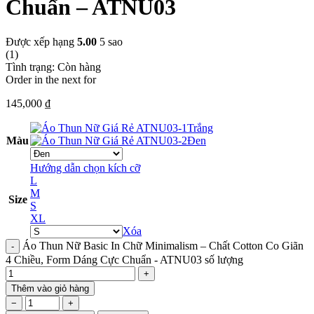
Chuẩn – ATNU03
Được xếp hạng
5.00
5 sao
(1)
Tình trạng:
Còn hàng
Order in the next
for
145,000
₫
Trắng
Màu
Đen
Hướng dẫn chọn kích cỡ
L
M
Size
S
XL
Xóa
Áo Thun Nữ Basic In Chữ Minimalism – Chất Cotton Co Giãn
4 Chiều, Form Dáng Cực Chuẩn - ATNU03 số lượng
Thêm vào giỏ hàng
−
+