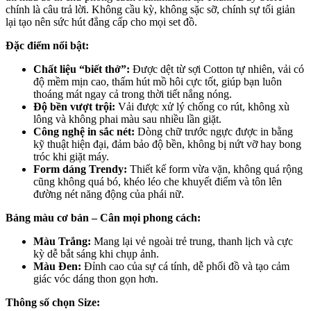
chính là câu trả lời. Không cầu kỳ, không sặc sỡ, chính sự tối giản
lại tạo nên sức hút đẳng cấp cho mọi set đồ.
Đặc điểm nổi bật:
Chất liệu “biết thở”:
Được dệt từ sợi Cotton tự nhiên, vải có
độ mềm mịn cao, thấm hút mồ hôi cực tốt, giúp bạn luôn
thoáng mát ngay cả trong thời tiết nắng nóng.
Độ bền vượt trội:
Vải được xử lý chống co rút, không xù
lông và không phai màu sau nhiều lần giặt.
Công nghệ in sắc nét:
Dòng chữ trước ngực được in bằng
kỹ thuật hiện đại, đảm bảo độ bền, không bị nứt vỡ hay bong
tróc khi giặt máy.
Form dáng Trendy:
Thiết kế form vừa vặn, không quá rộng
cũng không quá bó, khéo léo che khuyết điểm và tôn lên
đường nét năng động của phái nữ.
Bảng màu cơ bản – Cân mọi phong cách:
Màu Trắng:
Mang lại vẻ ngoài trẻ trung, thanh lịch và cực
kỳ dễ bắt sáng khi chụp ảnh.
Màu Đen:
Đỉnh cao của sự cá tính, dễ phối đồ và tạo cảm
giác vóc dáng thon gọn hơn.
Thông số chọn Size: