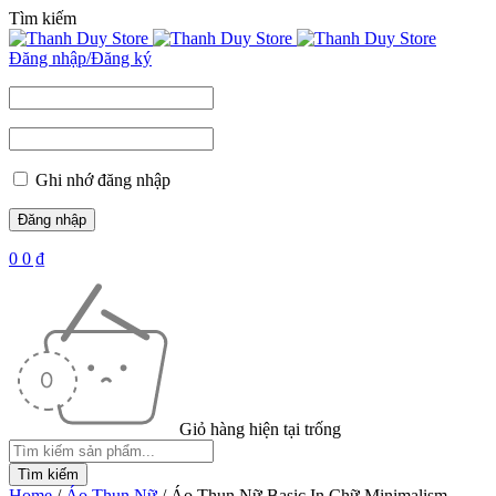
Tìm kiếm
Đăng nhập/Đăng ký
Ghi nhớ đăng nhập
0
0
₫
Giỏ hàng hiện tại trống
Home
/
Áo Thun Nữ
/
Áo Thun Nữ Basic In Chữ Minimalism –