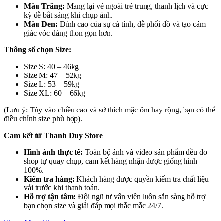
Màu Trắng:
Mang lại vẻ ngoài trẻ trung, thanh lịch và cực
kỳ dễ bắt sáng khi chụp ảnh.
Màu Đen:
Đỉnh cao của sự cá tính, dễ phối đồ và tạo cảm
giác vóc dáng thon gọn hơn.
Thông số chọn Size:
Size S: 40 – 46kg
Size M: 47 – 52kg
Size L: 53 – 59kg
Size XL: 60 – 66kg
(Lưu ý: Tùy vào chiều cao và sở thích mặc ôm hay rộng, bạn có thể
điều chỉnh size phù hợp).
Cam kết từ Thanh Duy Store
Hình ảnh thực tế:
Toàn bộ ảnh và video sản phẩm đều do
shop tự quay chụp, cam kết hàng nhận được giống hình
100%.
Kiểm tra hàng:
Khách hàng được quyền kiểm tra chất liệu
vải trước khi thanh toán.
Hỗ trợ tận tâm:
Đội ngũ tư vấn viên luôn sẵn sàng hỗ trợ
bạn chọn size và giải đáp mọi thắc mắc 24/7.