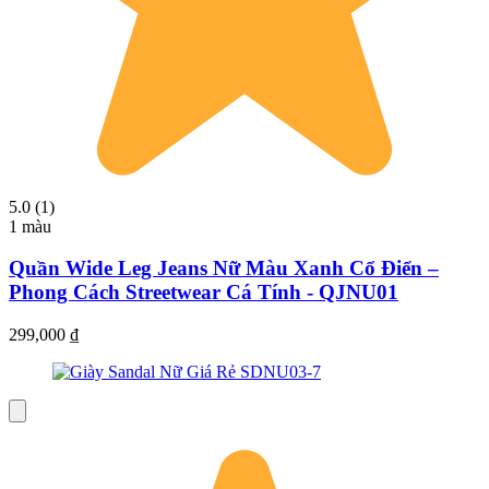
5.0 (1)
1 màu
Quần Wide Leg Jeans Nữ Màu Xanh Cổ Điển –
Phong Cách Streetwear Cá Tính - QJNU01
299,000
₫