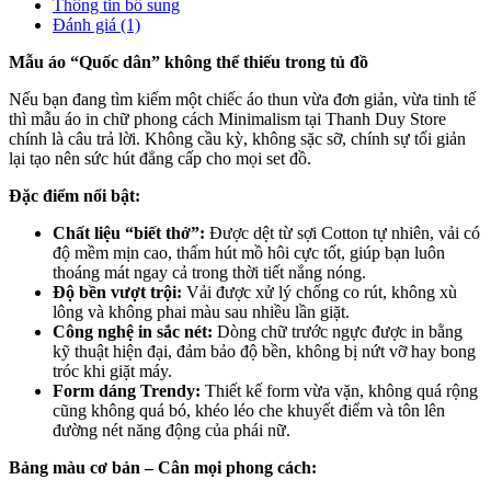
Thông tin bổ sung
Đánh giá (1)
Mẫu áo “Quốc dân” không thể thiếu trong tủ đồ
Nếu bạn đang tìm kiếm một chiếc áo thun vừa đơn giản, vừa tinh tế
thì mẫu áo in chữ phong cách Minimalism tại Thanh Duy Store
chính là câu trả lời. Không cầu kỳ, không sặc sỡ, chính sự tối giản
lại tạo nên sức hút đẳng cấp cho mọi set đồ.
Đặc điểm nổi bật:
Chất liệu “biết thở”:
Được dệt từ sợi Cotton tự nhiên, vải có
độ mềm mịn cao, thấm hút mồ hôi cực tốt, giúp bạn luôn
thoáng mát ngay cả trong thời tiết nắng nóng.
Độ bền vượt trội:
Vải được xử lý chống co rút, không xù
lông và không phai màu sau nhiều lần giặt.
Công nghệ in sắc nét:
Dòng chữ trước ngực được in bằng
kỹ thuật hiện đại, đảm bảo độ bền, không bị nứt vỡ hay bong
tróc khi giặt máy.
Form dáng Trendy:
Thiết kế form vừa vặn, không quá rộng
cũng không quá bó, khéo léo che khuyết điểm và tôn lên
đường nét năng động của phái nữ.
Bảng màu cơ bản – Cân mọi phong cách: