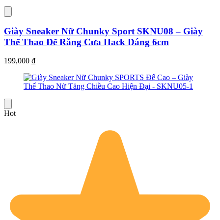
Giày Sneaker Nữ Chunky Sport SKNU08 – Giày
Thể Thao Đế Răng Cưa Hack Dáng 6cm
199,000
₫
Hot