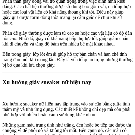
Phần thân giày đóng vai trò quan trọng trong việc định hình kiểu
dáng. Các chất liệu thường được sử dụng bao gồm vải, da tổng hợp
hoặc các loại vật liệu có khả năng thoáng khí tốt. Điều này giúp
giày giữ được form đồng thời mang lại cảm giác dễ chịu khi sử
dụng.
Phần đế giày thường được làm từ cao su hoặc các vật liệu có độ đàn
hồi cao. Nhờ đó, giày có khả năng hấp thụ lực tốt, giúp giảm chấn
khi di chuyển và tăng độ bám trên nhiều bề mặt khác nhau.
Bên trong giày, lớp lót êm ái giúp hỗ trợ bàn chân và hạn chế tình
trạng đau mỏi khi mang lâu. Đây là yếu tố quan trọng nhưng thường
bị bỏ qua khi lựa chọn giày.
Xu hướng giày sneaker nữ hiện nay
Xu hướng sneaker nữ hiện nay tập trung vào sự cân bằng giữa tính
thẩm mỹ và tính ứng dụng. Các thiết kế không chỉ đẹp mà còn phải
phù hợp với nhiều hoàn cảnh sử dụng khác nhau.
Những gam màu trung tính như trắng, đen hoặc be tiếp tục được ưa
chuộng vì dễ phối đồ và không lỗi mốt. Bên cạnh đó, các mẫu có