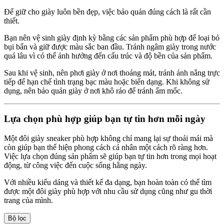
Để giữ cho giày luôn bền đẹp, việc bảo quản đúng cách là rất cần
thiết.
Bạn nên vệ sinh giày định kỳ bằng các sản phẩm phù hợp để loại bỏ
bụi bẩn và giữ được màu sắc ban đầu. Tránh ngâm giày trong nước
quá lâu vì có thể ảnh hưởng đến cấu trúc và độ bền của sản phẩm.
Sau khi vệ sinh, nên phơi giày ở nơi thoáng mát, tránh ánh nắng trực
tiếp để hạn chế tình trạng bạc màu hoặc biến dạng. Khi không sử
dụng, nên bảo quản giày ở nơi khô ráo để tránh ẩm mốc.
Lựa chọn phù hợp giúp bạn tự tin hơn mỗi ngày
Một đôi giày sneaker phù hợp không chỉ mang lại sự thoải mái mà
còn giúp bạn thể hiện phong cách cá nhân một cách rõ ràng hơn.
Việc lựa chọn đúng sản phẩm sẽ giúp bạn tự tin hơn trong mọi hoạt
động, từ công việc đến cuộc sống hằng ngày.
Với nhiều kiểu dáng và thiết kế đa dạng, bạn hoàn toàn có thể tìm
được một đôi giày phù hợp với nhu cầu sử dụng cũng như gu thời
trang của mình.
Bộ lọc