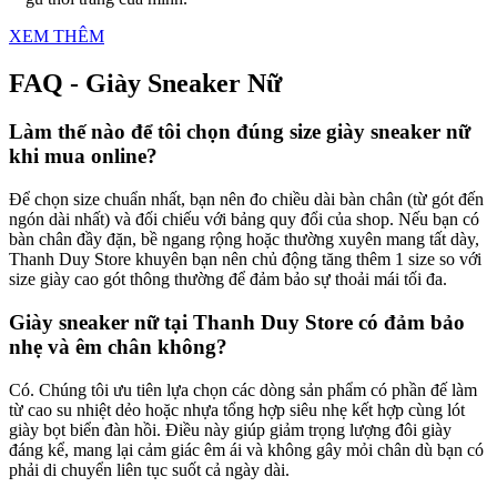
XEM THÊM
FAQ - Giày Sneaker Nữ
Làm thế nào để tôi chọn đúng size giày sneaker nữ
khi mua online?
Để chọn size chuẩn nhất, bạn nên đo chiều dài bàn chân (từ gót đến
ngón dài nhất) và đối chiếu với bảng quy đổi của shop. Nếu bạn có
bàn chân đầy đặn, bề ngang rộng hoặc thường xuyên mang tất dày,
Thanh Duy Store khuyên bạn nên chủ động tăng thêm 1 size so với
size giày cao gót thông thường để đảm bảo sự thoải mái tối đa.
Giày sneaker nữ tại Thanh Duy Store có đảm bảo
nhẹ và êm chân không?
Có. Chúng tôi ưu tiên lựa chọn các dòng sản phẩm có phần đế làm
từ cao su nhiệt dẻo hoặc nhựa tổng hợp siêu nhẹ kết hợp cùng lót
giày bọt biển đàn hồi. Điều này giúp giảm trọng lượng đôi giày
đáng kể, mang lại cảm giác êm ái và không gây mỏi chân dù bạn có
phải di chuyển liên tục suốt cả ngày dài.