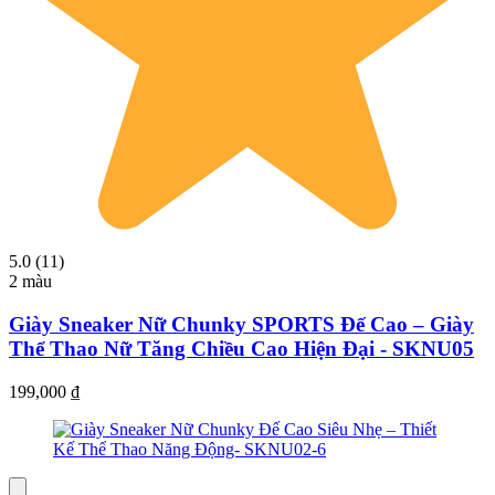
5.0 (11)
2 màu
Giày Sneaker Nữ Chunky SPORTS Đế Cao – Giày
Thể Thao Nữ Tăng Chiều Cao Hiện Đại - SKNU05
199,000
₫