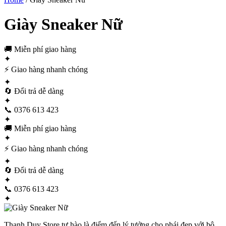
Giày Sneaker Nữ
🚚
Miễn phí giao hàng
✦
⚡
Giao hàng nhanh chóng
✦
🔄
Đổi trả dễ dàng
✦
📞
0376 613 423
✦
🚚
Miễn phí giao hàng
✦
⚡
Giao hàng nhanh chóng
✦
🔄
Đổi trả dễ dàng
✦
📞
0376 613 423
✦
Thanh Duy Store tự hào là điểm đến lý tưởng cho phái đẹp với bộ