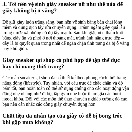
3. Tôi nên vệ sinh giày sneaker nữ như thế nào để
giày không bị ố vàng?
Để giữ giày luôn trắng sáng, bạn nên vệ sinh bằng bàn chải lông
mềm và dung dịch tẩy rửa chuyên dụng. Tránh ngâm giày quá lâu
trong nước xà phòng có độ tẩy mạnh. Sau khi giặt, nên thấm khô
bằng giấy ăn và phơi ở nơi thoáng mát, tránh ánh nắng trực tiếp –
đây là bí quyết quan trọng nhất để ngăn chặn tình trạng da bị ố vàng
hay khô giòn.
Giày sneaker tại shop có phù hợp để tập thể dục
hay chỉ mang thời trang?
Các mẫu sneaker tại shop đa số thiết kế theo phong cách thời trang
năng động (lifestyle). Tuy nhiên, với cấu trúc đế chắc chắn và độ
bám tốt, bạn hoàn toàn có thể sử dụng chúng cho các hoạt động vận
động nhẹ nhàng như đi bộ, tập gym nhẹ hoặc tham gia các buổi
ngoại khóa. Đối với các môn thể thao chuyên nghiệp cường độ cao,
bạn nên cân nhắc các dòng giày chuyên dụng hơn.
Chất liệu da nhân tạo của giày có dễ bị bong tróc
khi gặp mưa không?