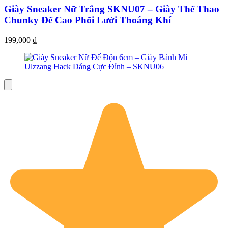
Giày Sneaker Nữ Trắng SKNU07 – Giày Thể Thao
Chunky Đế Cao Phối Lưới Thoáng Khí
199,000
₫