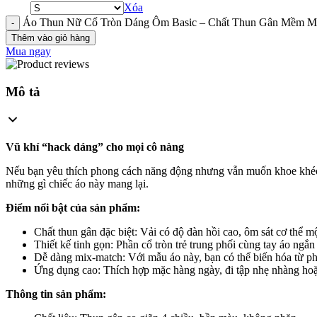
Xóa
Áo Thun Nữ Cổ Tròn Dáng Ôm Basic – Chất Thun Gân Mềm Mị
Thêm vào giỏ hàng
Mua ngay
Mô tả
Vũ khí “hack dáng” cho mọi cô nàng
Nếu bạn yêu thích phong cách năng động nhưng vẫn muốn khoe khéo đ
những gì chiếc áo này mang lại.
Điểm nổi bật của sản phẩm:
Chất thun gân đặc biệt: Vải có độ đàn hồi cao, ôm sát cơ thể
Thiết kế tinh gọn: Phần cổ tròn trẻ trung phối cùng tay áo ngắ
Dễ dàng mix-match: Với mẫu áo này, bạn có thể biến hóa từ ph
Ứng dụng cao: Thích hợp mặc hàng ngày, đi tập nhẹ nhàng hoặc 
Thông tin sản phẩm: