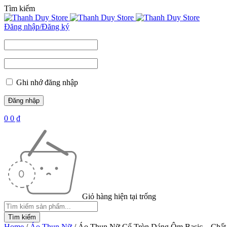
Tìm kiếm
Đăng nhập/Đăng ký
Ghi nhớ đăng nhập
0
0
₫
Giỏ hàng hiện tại trống
Home
/
Áo Thun Nữ
/
Áo Thun Nữ Cổ Tròn Dáng Ôm Basic – Chấ