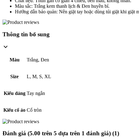
Chất liệu: Thun gân co giãn 4 chiều, bền màu, không nhăn.
Màu sắc: Trắng kem thanh lịch & Đen huyền bí.
Hướng dẫn bảo quản: Nên giặt tay hoặc dùng túi giặt khi giặt 
Thông tin bổ sung
Màu
Trắng, Đen
Size
L, M, S, XL
Kiểu dáng
Tay ngắn
Kiểu cổ áo
Cổ tròn
Đánh giá (
5.00
trên 5 dựa trên
1
đánh giá
) (1)