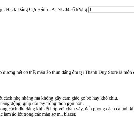
n, Hack Dáng Cực Đỉnh - ATNU04 số lượng
ường nét cơ thể, mẫu áo thun dáng ôm tại Thanh Duy Store là món đồ 
 một cách nhẹ nhàng mà không gây cảm giác gò bó hay khó chịu.
n năng động, giúp đôi tay trông thon gọn hơn.
ong cách dịu dàng khi kết hợp với chân váy, đến phong cách cá tính k
làm áo lót trong các mẫu sơ mi, blazer.