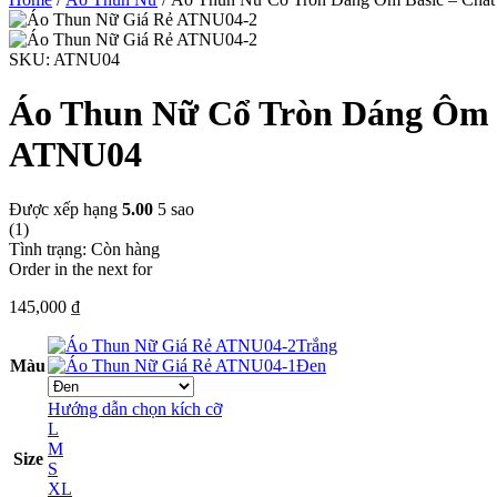
SKU:
ATNU04
Áo Thun Nữ Cổ Tròn Dáng Ôm 
ATNU04
Được xếp hạng
5.00
5 sao
(1)
Tình trạng:
Còn hàng
Order in the next
for
145,000
₫
Trắng
Màu
Đen
Hướng dẫn chọn kích cỡ
L
M
Size
S
XL