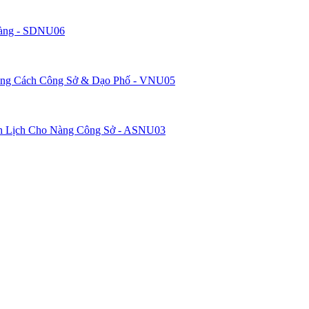
Dàng - SDNU06
ong Cách Công Sở & Dạo Phố - VNU05
h Lịch Cho Nàng Công Sở - ASNU03
 Đồng Tháp.