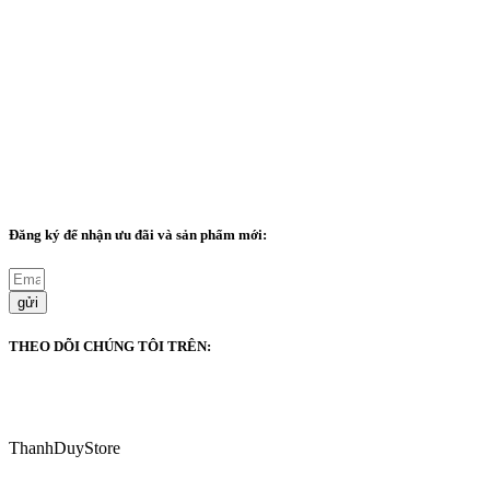
Giới thiệu
Chính sách bảo mật
Chính sách vận chuyển và thanh toán
Chính sách đổi trả bảo hành
Sitemap
Đăng ký để nhận ưu đãi và sản phẩm mới:
gửi
THEO DÕI CHÚNG TÔI TRÊN:
ThanhDuyStore