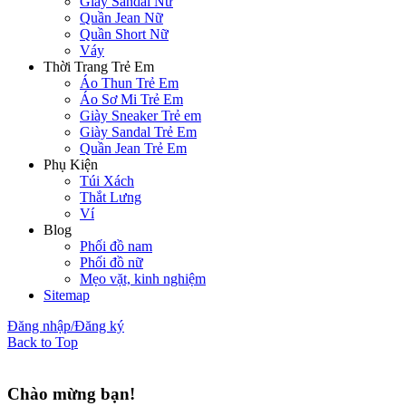
Giày Sandal Nữ
Quần Jean Nữ
Quần Short Nữ
Váy
Thời Trang Trẻ Em
Áo Thun Trẻ Em
Áo Sơ Mi Trẻ Em
Giày Sneaker Trẻ em
Giày Sandal Trẻ Em
Quần Jean Trẻ Em
Phụ Kiện
Túi Xách
Thắt Lưng
Ví
Blog
Phối đồ nam
Phối đồ nữ
Mẹo vặt, kinh nghiệm
Sitemap
Đăng nhập/Đăng ký
Back to Top
Chào mừng bạn!