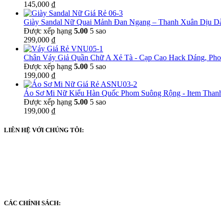
145,000
₫
Giày Sandal Nữ Quai Mảnh Đan Ngang – Thanh Xuân Dịu 
Được xếp hạng
5.00
5 sao
299,000
₫
Chân Váy Giả Quần Chữ A Xẻ Tà - Cạp Cao Hack Dáng, Ph
Được xếp hạng
5.00
5 sao
199,000
₫
Áo Sơ Mi Nữ Kiểu Hàn Quốc Phom Suông Rộng - Item Than
Được xếp hạng
5.00
5 sao
199,000
₫
LIÊN HỆ VỚI CHÚNG TÔI:
Hotline/Zalo: 0376613423
Facebook: https://thanhduystore.com/messenger
Địa chỉ: 405, Trần Văn Năng, ấp 3, xã Tân Nghĩa, huyện Cao Lãnh,
CÁC CHÍNH SÁCH: