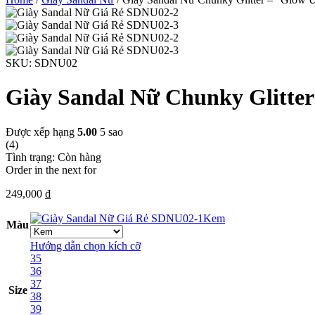
SKU:
SDNU02
Giày Sandal Nữ Chunky Glitte
Được xếp hạng
5.00
5 sao
(4)
Tình trạng:
Còn hàng
Order in the next
for
249,000
₫
Kem
Màu
Hướng dẫn chọn kích cỡ
35
36
37
Size
38
39