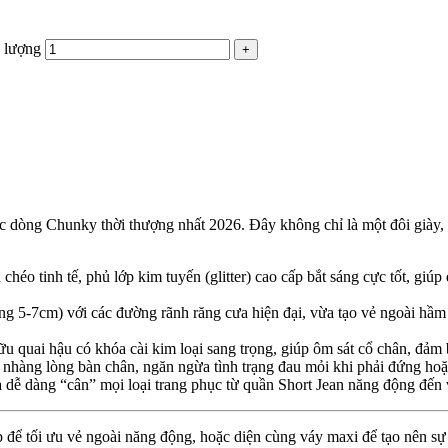
 lượng
 dòng Chunky thời thượng nhất 2026. Đây không chỉ là một đôi giày, m
chéo tinh tế, phủ lớp kim tuyến (glitter) cao cấp bắt sáng cực tốt, giú
 5-7cm) với các đường rãnh răng cưa hiện đại, vừa tạo vẻ ngoài hầm 
u quai hậu có khóa cài kim loại sang trọng, giúp ôm sát cổ chân, đảm 
nhàng lòng bàn chân, ngăn ngừa tình trạng đau mỏi khi phải đứng hoặc
dễ dàng “cân” mọi loại trang phục từ quần Short Jean năng động đến 
để tối ưu vẻ ngoài năng động, hoặc diện cùng váy maxi để tạo nên sự 