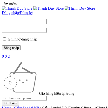
Tìm kiếm
Đăng nhập/Đăng ký
Ghi nhớ đăng nhập
0
0
₫
Giỏ hàng hiện tại trống
Home
/
Giày Sandal Nữ
/
Giày Sandal Nữ Chunky Glitter – “Glow