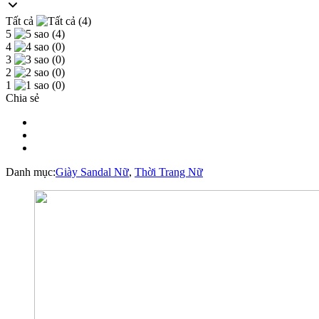
Tất cả
(4)
5
(4)
4
(0)
3
(0)
2
(0)
1
(0)
Chia sẻ
Danh mục:
Giày Sandal Nữ
,
Thời Trang Nữ