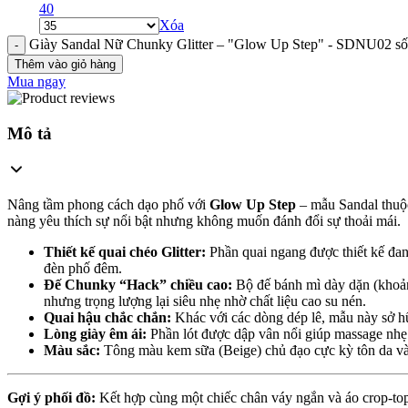
40
Xóa
Giày Sandal Nữ Chunky Glitter – "Glow Up Step" - SDNU02 số
Thêm vào giỏ hàng
Mua ngay
Mô tả
Nâng tầm phong cách dạo phố với
Glow Up Step
– mẫu Sandal thuộc
nàng yêu thích sự nổi bật nhưng không muốn đánh đổi sự thoải mái.
Thiết kế quai chéo Glitter:
Phần quai ngang được thiết kế đan 
đèn phố đêm.
Đế Chunky “Hack” chiều cao:
Bộ đế bánh mì dày dặn (khoảng
nhưng trọng lượng lại siêu nhẹ nhờ chất liệu cao su nén.
Quai hậu chắc chắn:
Khác với các dòng dép lê, mẫu này sở hữ
Lòng giày êm ái:
Phần lót được dập vân nổi giúp massage nhẹ 
Màu sắc:
Tông màu kem sữa (Beige) chủ đạo cực kỳ tôn da và 
Gợi ý phối đồ:
Kết hợp cùng một chiếc chân váy ngắn và áo crop-top 