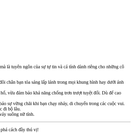
à là tuyên ngôn của sự tự tin và cá tính dành riêng cho những cô
p đôi chân bạn tỏa sáng lấp lánh trong mọi khung hình hay dưới ánh
hố, vừa đảm bảo khả năng chống trơn trượt tuyệt đối. Dù đế cao
bảo sự vững chãi khi bạn chạy nhảy, di chuyển trong các cuộc vui.
 đi bộ lâu.
váy suông nữ tính.
phá cách đầy thú vị!