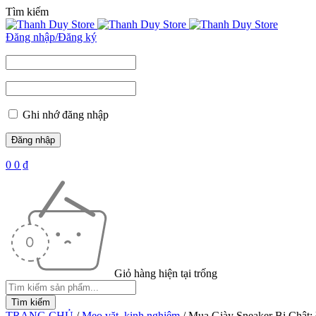
Tìm kiếm
Đăng nhập/Đăng ký
Ghi nhớ đăng nhập
0
0
₫
Giỏ hàng hiện tại trống
TRANG CHỦ
/
Mẹo vặt, kinh nghiệm
/
Mua Giày Sneaker Bị Chật