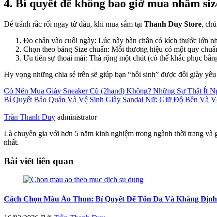
4. Bí quyết để không bao giờ mua nhầm siz
Để tránh rắc rối ngay từ đầu, khi mua sắm tại
Thanh Duy Store
, ch
Đo chân vào cuối ngày: Lúc này bàn chân có kích thước lớn nh
Chọn theo bảng Size chuẩn: Mỗi thương hiệu có một quy chuẩn 
Ưu tiên sự thoải mái: Thà rộng một chút (có thể khắc phục bằng
Hy vọng những chia sẻ trên sẽ giúp bạn “hồi sinh” được đôi giày yêu
Có Nên Mua Giày Sneaker Cũ (2hand) Không? Những Sự Thật Ít N
Bí Quyết Bảo Quản Và Vệ Sinh Giày Sandal Nữ: Giữ Độ Bền Và 
Trần Thanh Duy
administrator
Là chuyên gia với hơn 5 năm kinh nghiệm trong ngành thời trang và 
nhất.
Bài viết liên quan
Cách Chọn Màu Áo Thun: Bí Quyết Để Tôn Da Và Khẳng Định