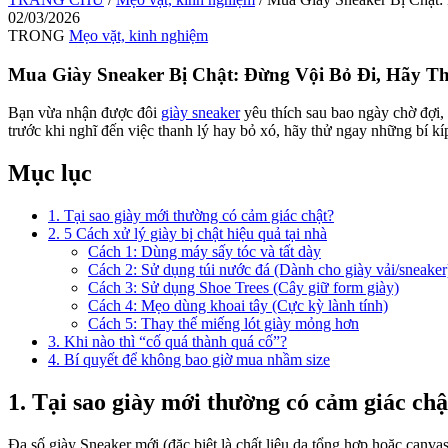
02/03/2026
TRONG
Mẹo vặt, kinh nghiệm
Mua Giày Sneaker Bị Chật: Đừng Vội Bỏ Đi, Hãy 
Bạn vừa nhận được đôi
giày sneaker
yêu thích sau bao ngày chờ đợi,
trước khi nghĩ đến việc thanh lý hay bỏ xó, hãy thử ngay những bí k
Mục lục
1. Tại sao giày mới thường có cảm giác chật?
2. 5 Cách xử lý giày bị chật hiệu quả tại nhà
Cách 1: Dùng máy sấy tóc và tất dày
Cách 2: Sử dụng túi nước đá (Dành cho giày vải/sneaker
Cách 3: Sử dụng Shoe Trees (Cây giữ form giày)
Cách 4: Mẹo dùng khoai tây (Cực kỳ lành tính)
Cách 5: Thay thế miếng lót giày mỏng hơn
3. Khi nào thì “cố quá thành quá cố”?
4. Bí quyết để không bao giờ mua nhầm size
1. Tại sao giày mới thường có cảm giác chậ
Đa số giày Sneaker mới (đặc biệt là chất liệu da tổng hợp hoặc canv