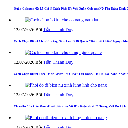
Quần Culottes Nữ Là Gì? 5 Cách Phối Đồ Với Quần Culottes Nữ Tôn Dáng Đỉnh 
12/07/2026
Bởi
Trần Thanh Duy
Cách Chọn Bikini Cho Cô Nàng Nấm Lùn: 5 Bí Quyết “Kéo Dài Chân” Ngoạn Mụ
12/07/2026
Bởi
Trần Thanh Duy
Cách Chọn Bikini Theo Dáng Người: Bí Quyết Tôn Dáng, Tự Tin Tỏa Sáng Ngày 
12/07/2026
Bởi
Trần Thanh Duy
Checklist 10+ Các Món Đồ Đi Biển Cho Nữ Bắt Buộc Phải Có Trong Vali Du Lịch
12/07/2026
Bởi
Trần Thanh Duy