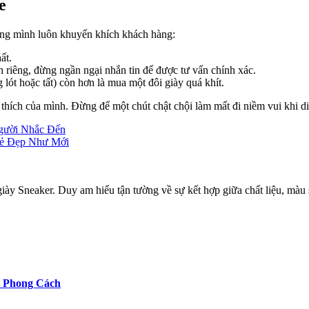
e
úng mình luôn khuyến khích khách hàng:
ất.
riêng, đừng ngần ngại nhắn tin để được tư vấn chính xác.
 lót hoặc tất) còn hơn là mua một đôi giày quá khít.
 thích của mình. Đừng để một chút chật chội làm mất đi niềm vui khi 
gười Nhắc Đến
Vẻ Đẹp Như Mới
giày Sneaker. Duy am hiểu tận tường về sự kết hợp giữa chất liệu, mà
 Phong Cách