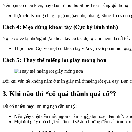
Nếu bạn có điều kiện, hãy đầu tư một bộ Shoe Trees bằng gỗ thông 
Lợi ích:
Không chỉ giúp giãn giày nhẹ nhàng, Shoe Trees còn 
Cách 4: Mẹo dùng khoai tây (Cực kỳ lành tính)
Nghe có vẻ lạ nhưng nhựa khoai tây có tác dụng làm mềm da rất tốt:
Thực hiện: Gọt vỏ một củ khoai tây vừa vặn với phần mũi giày
Cách 5: Thay thế miếng lót giày mỏng hơn
Đôi khi vấn đề không nằm ở thân giày mà ở miếng lót quá dày. Bạn c
3. Khi nào thì “cố quá thành quá cố”?
Dù có nhiều mẹo, nhưng bạn cần lưu ý:
Nếu giày chật đến mức ngón chân bị gập lại hoặc đau nhức xương
Một đôi giày quá chật về lâu dài sẽ ảnh hưởng đến cấu trúc x