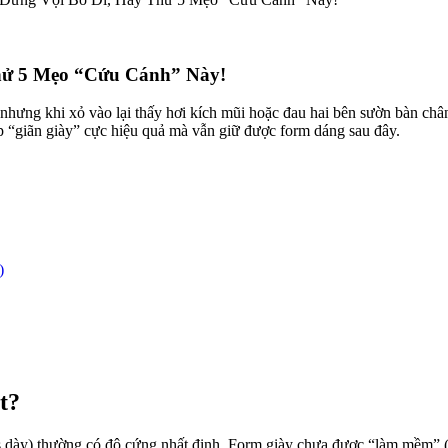
Thử 5 Mẹo “Cứu Cánh” Này!
 nhưng khi xỏ vào lại thấy hơi kích mũi hoặc đau hai bên sườn bàn châ
íp “giãn giày” cực hiệu quả mà vẫn giữ được form dáng sau đây.
)
t?
as dày) thường có độ cứng nhất định. Form giày chưa được “làm mềm” (