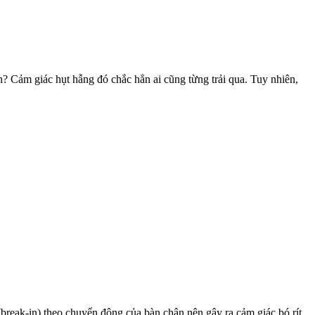
n? Cảm giác hụt hẫng đó chắc hẳn ai cũng từng trải qua. Tuy nhiên,
break-in) theo chuyển động của bàn chân nên gây ra cảm giác bó rít.