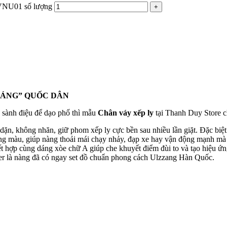
VNU01 số lượng
 DÁNG” QUỐC DÂN
 sành điệu để dạo phố thì mẫu
Chân váy xếp ly
tại Thanh Duy Store ch
 dặn, không nhăn, giữ phom xếp ly cực bền sau nhiều lần giặt. Đặc biệ
g màu, giúp nàng thoải mái chạy nhảy, đạp xe hay vận động mạnh mà 
ết hợp cùng dáng xòe chữ A giúp che khuyết điểm đùi to và tạo hiệu ứ
er là nàng đã có ngay set đồ chuẩn phong cách Ulzzang Hàn Quốc.