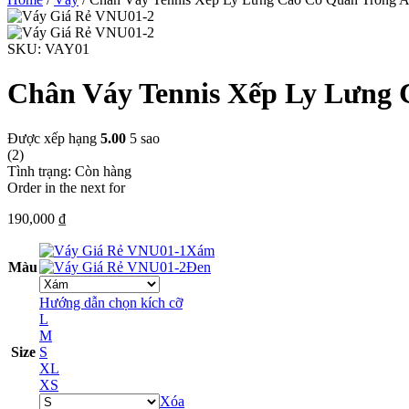
SKU:
VAY01
Chân Váy Tennis Xếp Ly Lưng
Được xếp hạng
5.00
5 sao
(2)
Tình trạng:
Còn hàng
Order in the next
for
190,000
₫
Xám
Màu
Đen
Hướng dẫn chọn kích cỡ
L
M
Size
S
XL
XS
Xóa