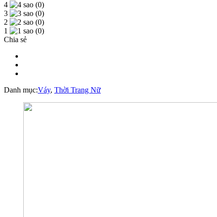
4
(0)
3
(0)
2
(0)
1
(0)
Chia sẻ
Danh mục:
Váy
,
Thời Trang Nữ