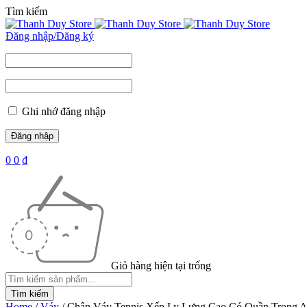
Tìm kiếm
Đăng nhập/Đăng ký
Ghi nhớ đăng nhập
0
0
₫
Giỏ hàng hiện tại trống
Home
/
Váy
/
Chân Váy Tennis Xếp Ly Lưng Cao Có Quần Trong 