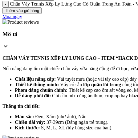
Chân Váy Tennis Xếp Ly Lưng Cao Có Quần Trong An Toàn - 
Thêm vào giỏ hàng
Mua ngay
Mô tả
CHÂN VÁY TENNIS XẾP LY LƯNG CAO – ITEM “HACK
Nếu nàng đang tìm một chiếc chân váy vừa năng động để đi học, vừa
Chất liệu nâng cấp:
Vải tuyết mưa (hoặc vải tây cao cấp) dày
Thiết kế thông minh:
Váy có sẵn
lớp quần lót trong
cùng tôn
Phom dáng chuẩn chỉnh:
Thiết kế cạp cao ôm sát vòng eo, k
Dễ dàng phối đồ:
Chỉ cần mix cùng áo thun, croptop hay blaz
Thông tin chi tiết:
Màu sắc:
Đen, Xám (như ảnh), Nâu.
Chiều dài váy:
37-39cm (Dáng ngắn trẻ trung).
Kích thước:
S, M, L, XL (tùy bảng size của bạn).