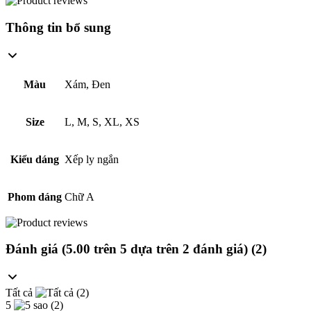
Thông tin bổ sung
Màu
Xám, Đen
Size
L, M, S, XL, XS
Kiểu dáng
Xếp ly ngắn
Phom dáng
Chữ A
Đánh giá (
5.00
trên 5 dựa trên
2
đánh giá
) (2)
Tất cả
(2)
5
(2)