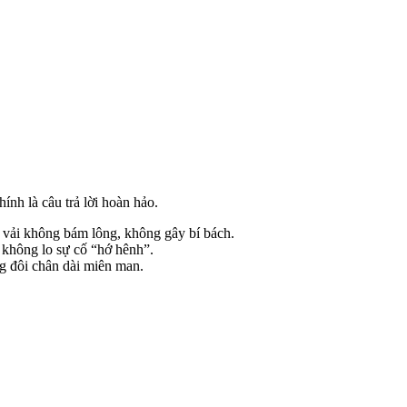
ính là câu trả lời hoàn hảo.
t vải không bám lông, không gây bí bách.
không lo sự cố “hớ hênh”.
ng đôi chân dài miên man.